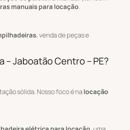
iras manuais para locação
.
pilhadeiras
, venda de peças e
a – Jaboatão Centro – PE?
tação sólida. Nosso foco é na
locação
hadeira elétrica para locação
, uma