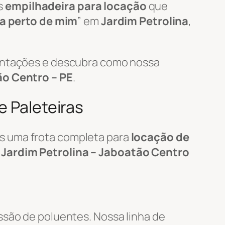
s
empilhadeira para locação
que
ra perto de mim
” em
Jardim Petrolina
,
mentações e descubra como nossa
ão Centro – PE
.
e Paleteiras
s uma frota completa para
locação de
m
Jardim Petrolina – Jaboatão Centro
ssão de poluentes. Nossa linha de