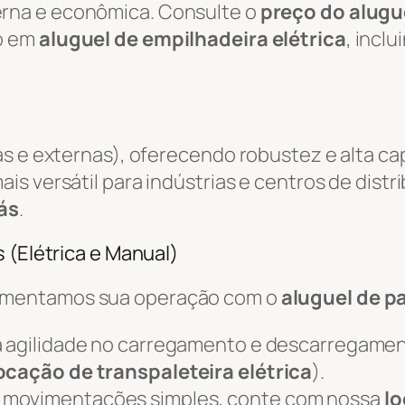
rna e econômica. Consulte o
preço do alugue
o em
aluguel de empilhadeira elétrica
, incl
as e externas), oferecendo robustez e alta c
ais versátil para indústrias e centros de distr
ás
.
 (Elétrica e Manual)
ementamos sua operação com o
aluguel de pa
 agilidade no carregamento e descarregame
ocação de transpaleteira elétrica
).
 movimentações simples, conte com nossa
lo