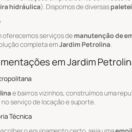
ira hidráulica
). Dispomos de diversas
palete
o
ém oferecemos serviços de
manutenção de em
solução completa em
Jardim Petrolina
.
vimentações em Jardim Petrolin
ropolitana
lina
e bairros vizinhos, construímos uma repu
l no serviço de locação e suporte.
ria Técnica
escolher o equipamento certo, seja uma
empil