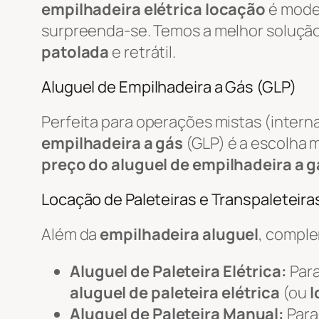
empilhadeira elétrica locação
é mode
surpreenda-se. Temos a melhor soluçã
patolada
e retrátil.
Aluguel de Empilhadeira a Gás (GLP)
Perfeita para operações mistas (intern
empilhadeira a gás
(GLP) é a escolha m
preço do aluguel de empilhadeira a g
Locação de Paleteiras e Transpaleteiras
Além da
empilhadeira aluguel
, compl
Aluguel de Paleteira Elétrica:
Para
aluguel de paleteira elétrica
(ou
l
Aluguel de Paleteira Manual:
Para