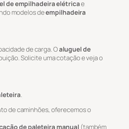
l de empilhadeira elétrica
e
uindo modelos de
empilhadeira
apacidade de carga. O
aluguel de
ibuição. Solicite uma cotação e veja o
leteira
.
nto de caminhões, oferecemos o
cação de paleteira manual
(também