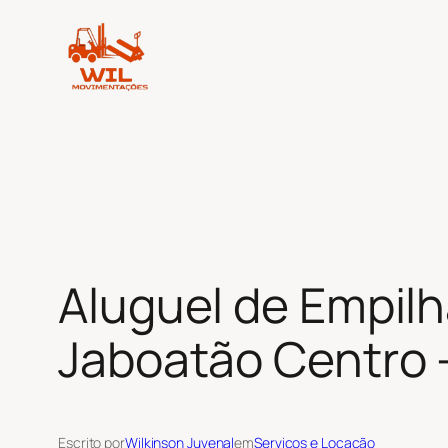
Pular
para
o
conteúdo
Aluguel de Empilh
Jaboatão Centro 
Escrito por
Wilkinson Juvenal
em
Serviços e Locação