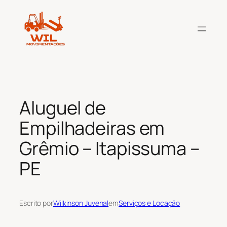
Pular
para
o
conteúdo
Aluguel de
Empilhadeiras em
Grêmio – Itapissuma –
PE
Escrito por
Wilkinson Juvenal
em
Serviços e Locação