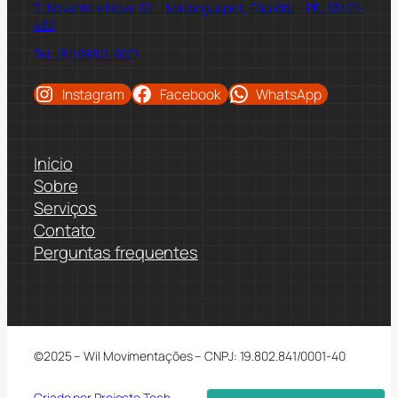
R. Noventa e Nove, 02 – Maranguape II, Paulista – PE, 53421-
480
Tel: (81)98811-5021
Instagram
Facebook
WhatsApp
Início
Sobre
Serviços
Contato
Perguntas frequentes
©2025 – Wil Movimentações – CNPJ: 19.802.841/0001-40
Criado por Projecto Tech