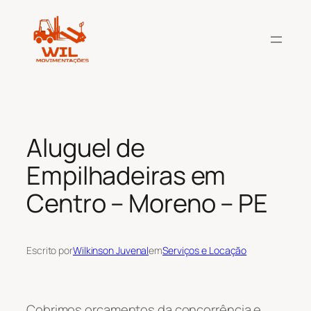
Pular
para
o
conteúdo
Aluguel de
Empilhadeiras em
Centro – Moreno – PE
Escrito por
Wilkinson Juvenal
em
Serviços e Locação
Cobrimos orçamentos da concorrência e