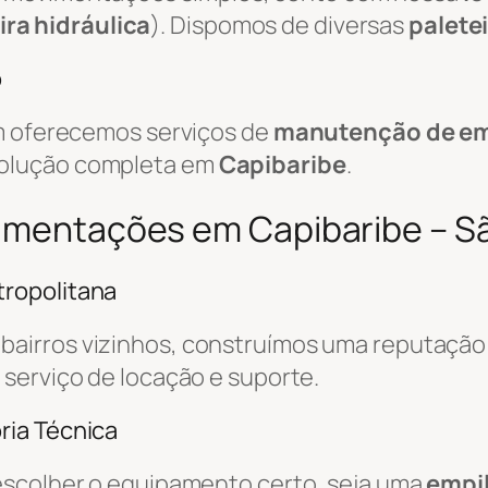
ira hidráulica
). Dispomos de diversas
palete
o
ém oferecemos serviços de
manutenção de em
solução completa em
Capibaribe
.
vimentações em Capibaribe – 
ropolitana
 bairros vizinhos, construímos uma reputação 
o serviço de locação e suporte.
ria Técnica
escolher o equipamento certo, seja uma
empil