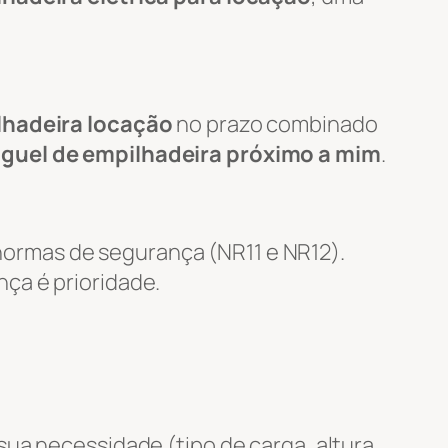
lhadeira locação
no prazo combinado
uguel de empilhadeira próximo a mim
.
ormas de segurança (NR11 e NR12).
nça é prioridade.
ua necessidade (tipo de carga, altura,