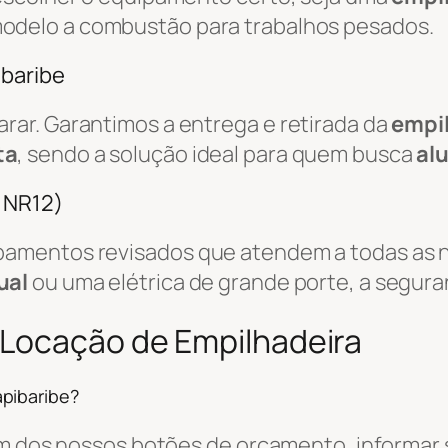
odelo a combustão para trabalhos pesados.
ibaribe
ar. Garantimos a entrega e retirada da
empi
ta
, sendo a solução ideal para quem busca
al
/ NR12)
amentos revisados que atendem a todas as n
ual
ou uma elétrica de grande porte, a segura
 Locação de Empilhadeira
pibaribe?
um dos nossos botões de orçamento, informar s