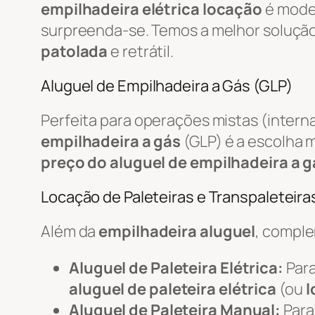
empilhadeira elétrica locação
é mode
surpreenda-se. Temos a melhor soluçã
patolada
e retrátil.
Aluguel de Empilhadeira a Gás (GLP)
Perfeita para operações mistas (intern
empilhadeira a gás
(GLP) é a escolha m
preço do aluguel de empilhadeira a g
Locação de Paleteiras e Transpaleteiras
Além da
empilhadeira aluguel
, compl
Aluguel de Paleteira Elétrica:
Para
aluguel de paleteira elétrica
(ou
l
Aluguel de Paleteira Manual:
Para