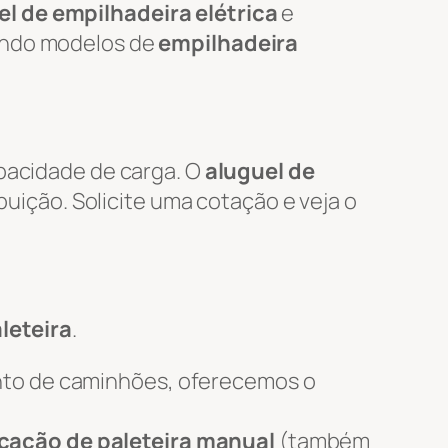
l de empilhadeira elétrica
e
uindo modelos de
empilhadeira
apacidade de carga. O
aluguel de
ibuição. Solicite uma cotação e veja o
leteira
.
nto de caminhões, oferecemos o
cação de paleteira manual
(também