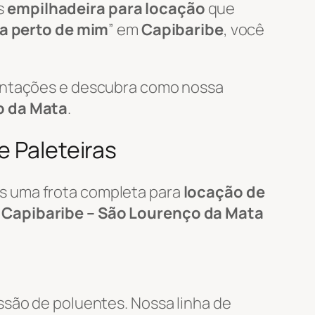
s
empilhadeira para locação
que
ra perto de mim
” em
Capibaribe
, você
mentações e descubra como nossa
o da Mata
.
e Paleteiras
s uma frota completa para
locação de
m
Capibaribe – São Lourenço da Mata
ssão de poluentes. Nossa linha de