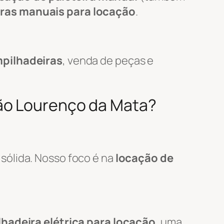
iras manuais para locação
.
pilhadeiras
, venda de peças e
São Lourenço da Mata?
sólida. Nosso foco é na
locação de
hadeira elétrica para locação
, uma