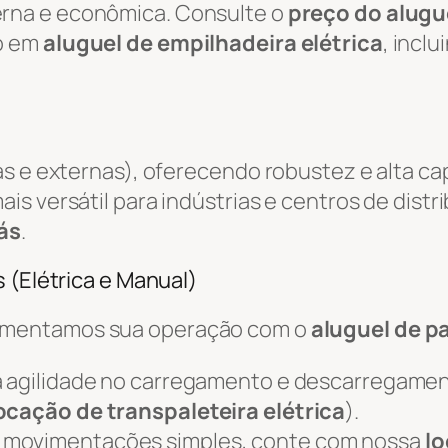
rna e econômica. Consulte o
preço do alugue
o em
aluguel de empilhadeira elétrica
, incl
as e externas), oferecendo robustez e alta c
ais versátil para indústrias e centros de distr
ás
.
 (Elétrica e Manual)
ementamos sua operação com o
aluguel de pa
 agilidade no carregamento e descarregame
ocação de transpaleteira elétrica
).
 movimentações simples, conte com nossa
lo