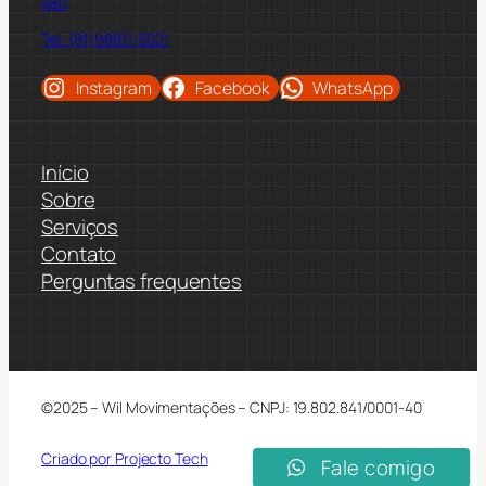
480
Tel: (81)98811-5021
Instagram
Facebook
WhatsApp
Início
Sobre
Serviços
Contato
Perguntas frequentes
©2025 – Wil Movimentações – CNPJ: 19.802.841/0001-40
Criado por Projecto Tech
Fale comigo