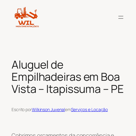
Pular
para
o
conteúdo
Aluguel de
Empilhadeiras em Boa
Vista – Itapissuma – PE
Escrito por
Wilkinson Juvenal
em
Serviços e Locação
Cobrimos orçamentos da concorrência e