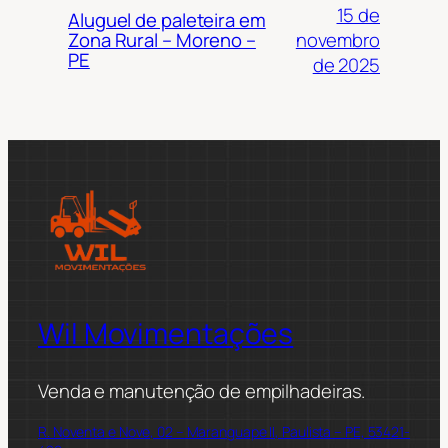
15 de
Aluguel de paleteira em
novembro
Zona Rural – Moreno –
PE
de 2025
Wil Movimentações
Venda e manutenção de empilhadeiras.
R. Noventa e Nove, 02 – Maranguape II, Paulista – PE, 53421-