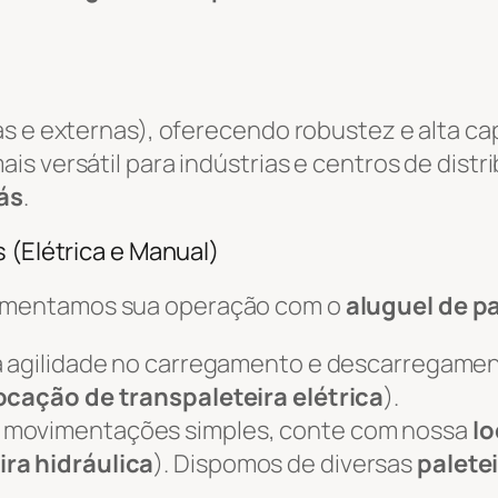
as e externas), oferecendo robustez e alta c
ais versátil para indústrias e centros de distr
ás
.
 (Elétrica e Manual)
ementamos sua operação com o
aluguel de pa
 agilidade no carregamento e descarregame
ocação de transpaleteira elétrica
).
 movimentações simples, conte com nossa
lo
ira hidráulica
). Dispomos de diversas
palete