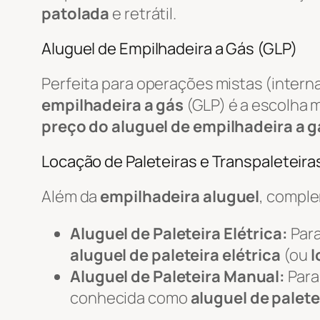
patolada
e retrátil.
Aluguel de Empilhadeira a Gás (GLP)
Perfeita para operações mistas (intern
empilhadeira a gás
(GLP) é a escolha m
preço do aluguel de empilhadeira a g
Locação de Paleteiras e Transpaleteiras
Além da
empilhadeira aluguel
, compl
Aluguel de Paleteira Elétrica:
Para
aluguel de paleteira elétrica
(ou
l
Aluguel de Paleteira Manual:
Para
conhecida como
aluguel de palete