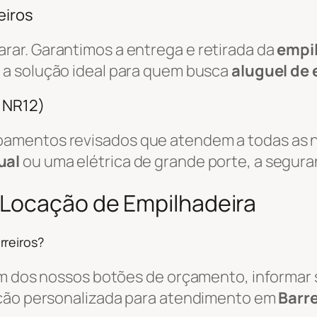
eiros
ar. Garantimos a entrega e retirada da
empi
 a solução ideal para quem busca
aluguel de
/ NR12)
amentos revisados que atendem a todas as n
ual
ou uma elétrica de grande porte, a segura
 Locação de Empilhadeira
rreiros?
um dos nossos botões de orçamento, informar s
ação personalizada para atendimento em
Barre