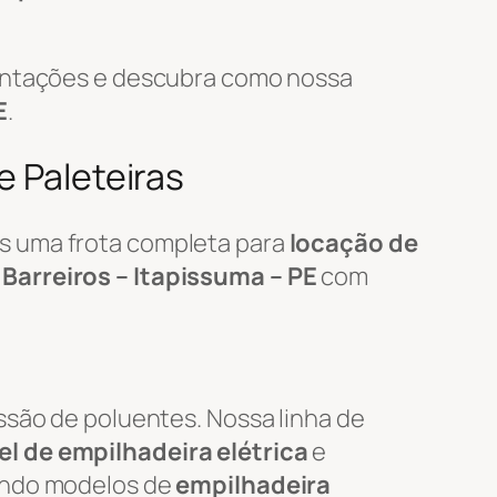
mentações e descubra como nossa
E
.
e Paleteiras
s uma frota completa para
locação de
m
Barreiros – Itapissuma – PE
com
ssão de poluentes. Nossa linha de
l de empilhadeira elétrica
e
uindo modelos de
empilhadeira