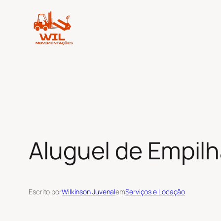
Pular
para
o
conteúdo
Aluguel de Empilh
Escrito por
Wilkinson Juvenal
em
Serviços e Locação