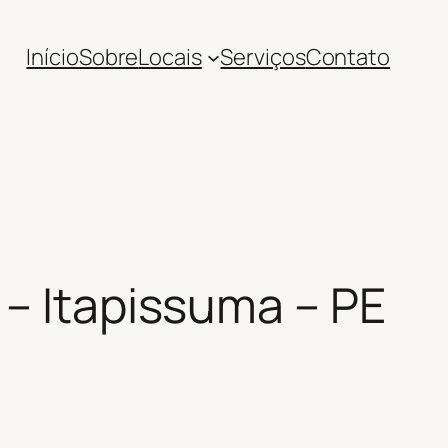
Início
Sobre
Locais
Serviços
Contato
 – Itapissuma – PE