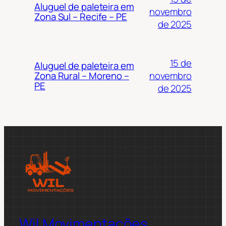
Aluguel de paleteira em
novembro
Zona Sul – Recife – PE
de 2025
15 de
Aluguel de paleteira em
novembro
Zona Rural – Moreno –
PE
de 2025
Wil Movimentações