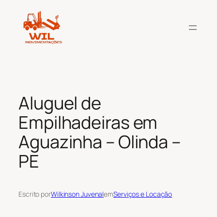
Pular
para
o
conteúdo
Aluguel de
Empilhadeiras em
Aguazinha – Olinda –
PE
Escrito por
Wilkinson Juvenal
em
Serviços e Locação