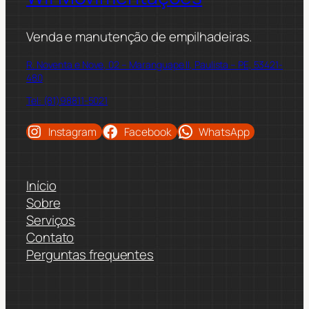
Venda e manutenção de empilhadeiras.
R. Noventa e Nove, 02 – Maranguape II, Paulista – PE, 53421-
480
Tel: (81)98811-5021
Instagram
Facebook
WhatsApp
Início
Sobre
Serviços
Contato
Perguntas frequentes