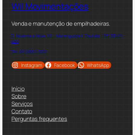
Wil Movimentações
Venda e manutenção de empilhadeiras.
R. Noventa e Nove, 02 – Maranguape II, Paulista – PE, 53421-
480
Tel: (81)98811-5021
Instagram
Facebook
WhatsApp
Início
Sobre
Serviços
Contato
Perguntas frequentes