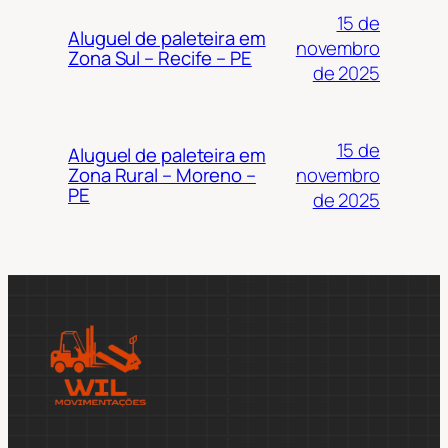
15 de
Aluguel de paleteira em
novembro
Zona Sul – Recife – PE
de 2025
15 de
Aluguel de paleteira em
novembro
Zona Rural – Moreno –
PE
de 2025