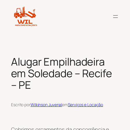
Pular
para
o
conteúdo
Alugar Empilhadeira
em Soledade – Recife
– PE
Escrito por
Wilkinson Juvenal
em
Serviços e Locação
Cobrimos orçamentos da concorrência e