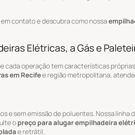
re em contato e descubra como nossa
empilha
iras Elétricas, a Gás e Paletei
cada operação tem características próprias.
ras em Recife
e região metropolitana, atend
osos e sem emissão de poluentes. Nossa linha 
ulte o
preço para alugar empilhadeira elétr
olada
e retrátil.