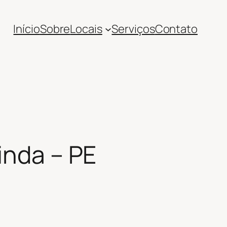
Início
Sobre
Locais
Serviços
Contato
inda – PE