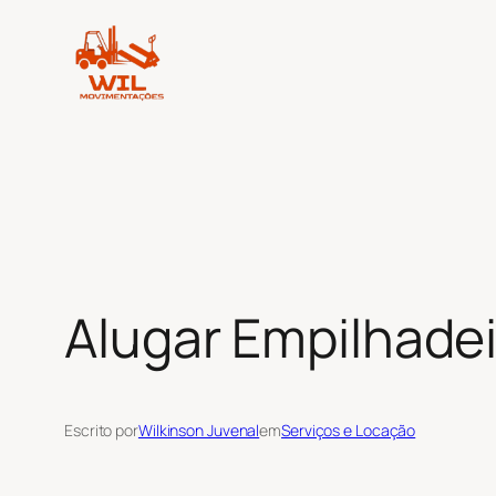
Pular
para
o
conteúdo
Alugar Empilhadei
Escrito por
Wilkinson Juvenal
em
Serviços e Locação