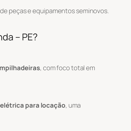
 de peças e equipamentos seminovos.
nda – PE?
empilhadeiras
, com foco total em
elétrica para locação
, uma