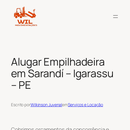
Pular
para
o
conteúdo
Alugar Empilhadeira
em Sarandí – Igarassu
– PE
Escrito por
Wilkinson Juvenal
em
Serviços e Locação
Cobrimos orçamentos da concorrência e