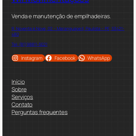
Venda e manutenção de empilhadeiras.
R. Noventa e Nove, 02 – Maranguape II, Paulista – PE, 53421-
480
Tel: (81)98811-5021
Instagram
Facebook
WhatsApp
Início
Sobre
Serviços
Contato
Perguntas frequentes