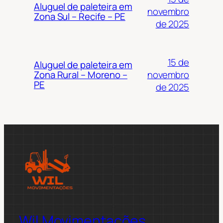
Aluguel de paleteira em
novembro
Zona Sul – Recife – PE
de 2025
15 de
Aluguel de paleteira em
novembro
Zona Rural – Moreno –
PE
de 2025
Wil Movimentações