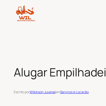
Pular
para
o
conteúdo
Alugar Empilhadei
Escrito por
Wilkinson Juvenal
em
Serviços e Locação