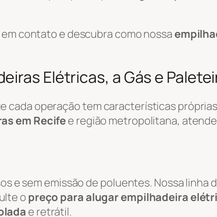
re em contato e descubra como nossa
empilha
iras Elétricas, a Gás e Paletei
cada operação tem características próprias.
ras em Recife
e região metropolitana, atend
osos e sem emissão de poluentes. Nossa linha 
ulte o
preço para alugar empilhadeira elétr
olada
e retrátil.