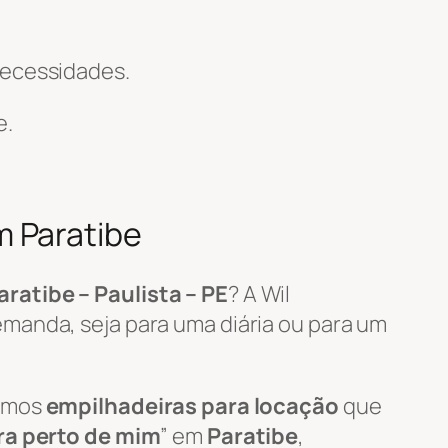
necessidades.
e.
m Paratibe
aratibe – Paulista – PE
? A Wil
manda, seja para uma diária ou para um
zamos
empilhadeiras para locação
que
ra perto de mim
” em
Paratibe
,