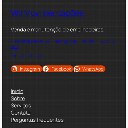
Wil Movimentações
Venda e manutenção de empilhadeiras.
R. Noventa e Nove, 02 – Maranguape II, Paulista – PE, 53421-
480
Tel: (81)98811-5021
Instagram
Facebook
WhatsApp
Início
Sobre
Serviços
Contato
Perguntas frequentes