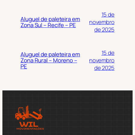
15 de
Aluguel de paleteira em
novembro
Zona Sul – Recife – PE
de 2025
15 de
Aluguel de paleteira em
novembro
Zona Rural – Moreno –
PE
de 2025