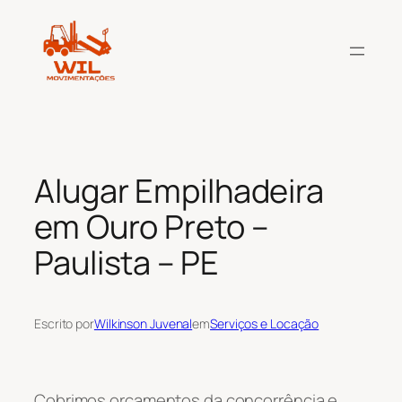
Pular
para
o
conteúdo
Alugar Empilhadeira
em Ouro Preto –
Paulista – PE
Escrito por
Wilkinson Juvenal
em
Serviços e Locação
Cobrimos orçamentos da concorrência e