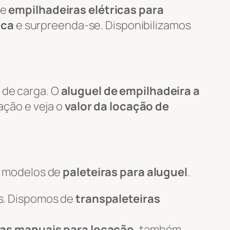
de
empilhadeiras elétricas para
ica
e surpreenda-se. Disponibilizamos
 de carga. O
aluguel de empilhadeira a
tação e veja o
valor da locação de
s modelos de
paleteiras para aluguel
.
s. Dispomos de
transpaleteiras
ras manuais para locação
, também