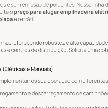
osos e sem emissão de poluentes. Nossa linha 
ulte o
preço para alugar empilhadeira elétr
olada
e retrátil.
ernas, oferecendo robustez e alta capacidade
ias e centros de distribuição. Solicite uma co
 (Elétricas e Manuais)
omplementamos sua operação com diferente
arregamento e descarregamento de caminhõe
mentações simples. Trabalhamos com
paletei