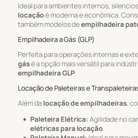
Ideal para ambientes internos, silenci
locação
é moderna e econômica. Cons
também modelos de
empilhadeira pat
Empilhadeira a Gás (GLP)
Perfeita para operações internas e ext
gás
é a opção mais versátil para indústr
empilhadeira GLP
.
Locação de Paleteiras e Transpaleteiras
Além da
locação de empilhadeiras
, c
Paleteira Elétrica:
Agilidade no c
elétricas para locação
.
Paleteira Manual:
Ideal para movi