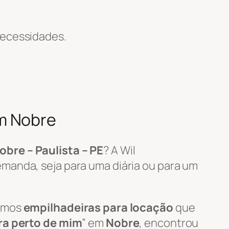
necessidades.
m Nobre
obre – Paulista – PE
? A Wil
manda, seja para uma diária ou para um
zamos
empilhadeiras para locação
que
ra perto de mim
” em
Nobre
, encontrou