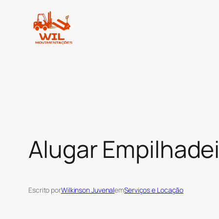
Pular
para
o
conteúdo
Alugar Empilhadei
Escrito por
Wilkinson Juvenal
em
Serviços e Locação