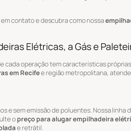
re em contato e descubra como nossa
empilha
iras Elétricas, a Gás e Paletei
cada operação tem características próprias.
ras em Recife
e região metropolitana, atend
osos e sem emissão de poluentes. Nossa linha 
ulte o
preço para alugar empilhadeira elétr
olada
e retrátil.