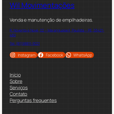
Wil Movimentações
Venda e manutenção de empilhadeiras.
R. Noventa e Nove, 02 – Maranguape II, Paulista – PE, 53421-
480
Tel: (81)98811-5021
Instagram
Facebook
WhatsApp
Início
Sobre
Serviços
Contato
Perguntas frequentes