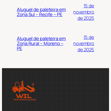
15 de
Aluguel de paleteira em
novembro
Zona Sul – Recife – PE
de 2025
15 de
Aluguel de paleteira em
novembro
Zona Rural – Moreno –
PE
de 2025