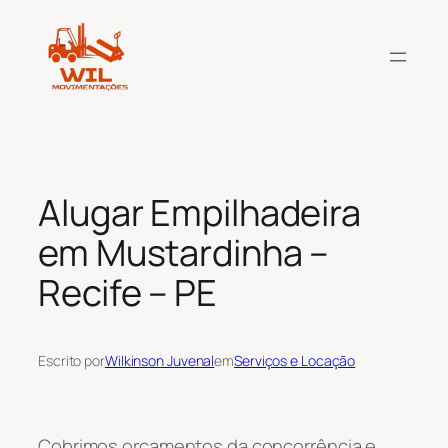
Pular
para
o
conteúdo
Alugar Empilhadeira
em Mustardinha –
Recife – PE
Escrito por
Wilkinson Juvenal
em
Serviços e Locação
Cobrimos orçamentos da concorrência e