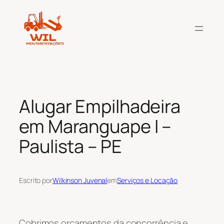
Pular
para
o
conteúdo
Alugar Empilhadeira
em Maranguape I –
Paulista – PE
Escrito por
Wilkinson Juvenal
em
Serviços e Locação
Cobrimos orçamentos da concorrência e