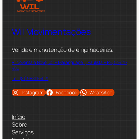
Wil Movimentações
Venda e manutenção de empilhadeiras.
R. Noventa e Nove, 02 – Maranguape II, Paulista – PE, 53421-
480
Tel: (81)98811-5021
Instagram
Facebook
WhatsApp
Início
Sobre
Serviços