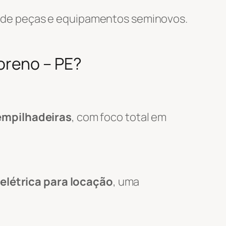
 de peças e equipamentos seminovos.
oreno – PE?
empilhadeiras
, com foco total em
elétrica para locação
, uma