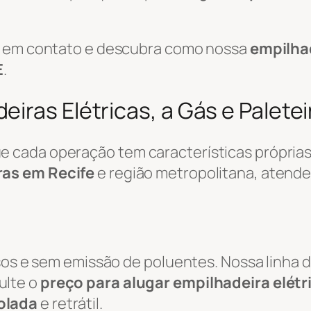
re em contato e descubra como nossa
empilha
E
.
iras Elétricas, a Gás e Paletei
cada operação tem características próprias.
ras em Recife
e região metropolitana, atend
osos e sem emissão de poluentes. Nossa linha 
ulte o
preço para alugar empilhadeira elétr
olada
e retrátil.