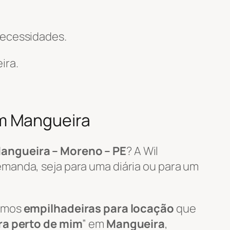
necessidades.
ira.
em Mangueira
angueira – Moreno – PE
? A Wil
manda, seja para uma diária ou para um
zamos
empilhadeiras para locação
que
ra perto de mim
” em
Mangueira
,