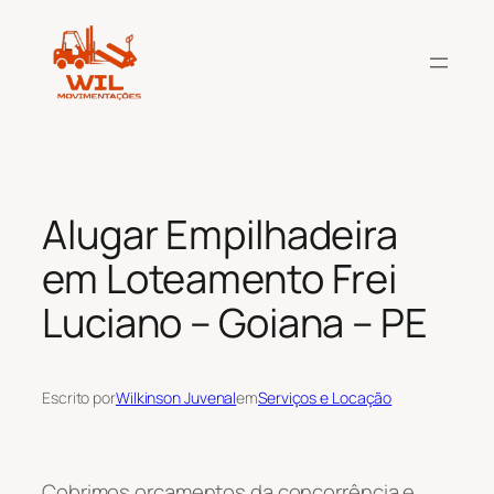
Pular
para
o
conteúdo
Alugar Empilhadeira
em Loteamento Frei
Luciano – Goiana – PE
Escrito por
Wilkinson Juvenal
em
Serviços e Locação
Cobrimos orçamentos da concorrência e