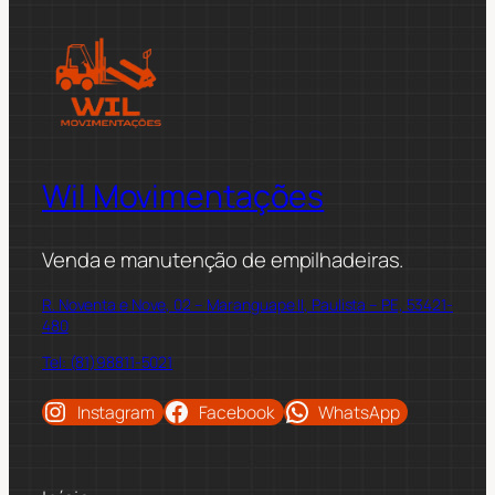
Wil Movimentações
Venda e manutenção de empilhadeiras.
R. Noventa e Nove, 02 – Maranguape II, Paulista – PE, 53421-
480
Tel: (81)98811-5021
Instagram
Facebook
WhatsApp