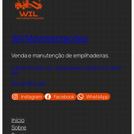
Wil Movimentações
Venda e manutenção de empilhadeiras.
R. Noventa e Nove, 02 – Maranguape II, Paulista – PE, 53421-
480
Tel: (81)98811-5021
Instagram
Facebook
WhatsApp
Início
Sobre