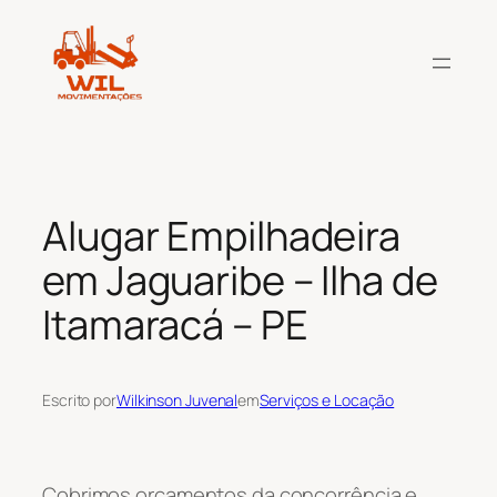
Pular
para
o
conteúdo
Alugar Empilhadeira
em Jaguaribe – Ilha de
Itamaracá – PE
Escrito por
Wilkinson Juvenal
em
Serviços e Locação
Cobrimos orçamentos da concorrência e