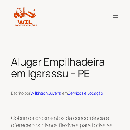
Pular
para
o
conteúdo
Alugar Empilhadeira
em Igarassu – PE
Escrito por
Wilkinson Juvenal
em
Serviços e Locação
Cobrimos orçamentos da concorrência e
oferecemos planos flexíveis para todas as