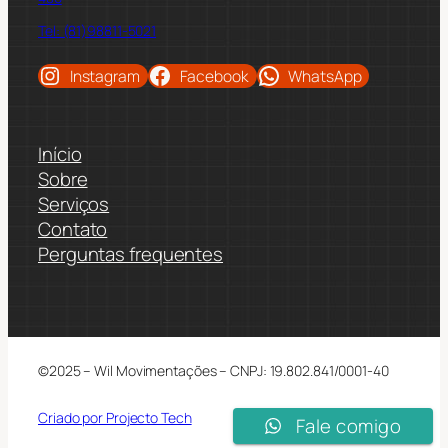
Tel: (81)98811-5021
Instagram
Facebook
WhatsApp
Início
Sobre
Serviços
Contato
Perguntas frequentes
©2025 – Wil Movimentações – CNPJ: 19.802.841/0001-40
Criado por Projecto Tech
Fale comigo