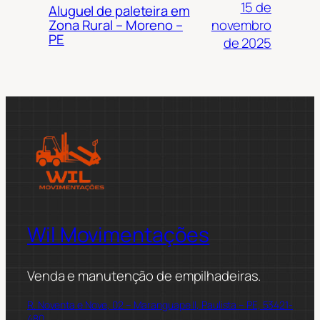
15 de
Aluguel de paleteira em
novembro
Zona Rural – Moreno –
PE
de 2025
Wil Movimentações
Venda e manutenção de empilhadeiras.
R. Noventa e Nove, 02 – Maranguape II, Paulista – PE, 53421-
480