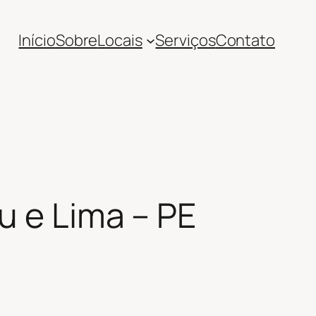
Início
Sobre
Locais
Serviços
Contato
u e Lima – PE