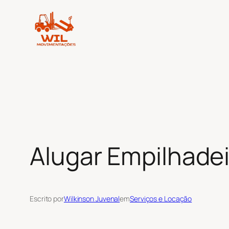
Pular
para
o
conteúdo
Alugar Empilhadei
Escrito por
Wilkinson Juvenal
em
Serviços e Locação