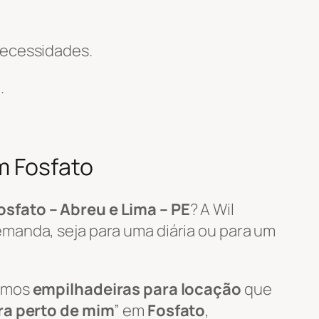
necessidades.
.
m Fosfato
osfato – Abreu e Lima – PE
? A Wil
manda, seja para uma diária ou para um
zamos
empilhadeiras para locação
que
ra perto de mim
” em
Fosfato
,