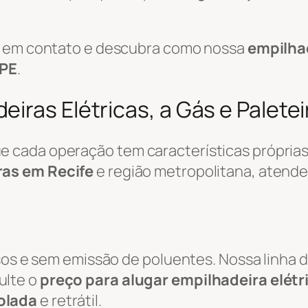
re em contato e descubra como nossa
empilha
 PE
.
iras Elétricas, a Gás e Paletei
cada operação tem características próprias.
ras em Recife
e região metropolitana, atend
osos e sem emissão de poluentes. Nossa linha 
ulte o
preço para alugar empilhadeira elétr
olada
e retrátil.