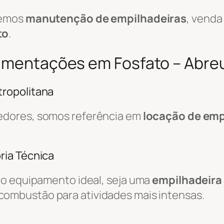
cemos
manutenção de empilhadeiras
, venda
to
.
vimentações em Fosfato – Abreu
ropolitana
edores, somos referência em
locação de emp
ria Técnica
do equipamento ideal, seja uma
empilhadeira 
combustão para atividades mais intensas.