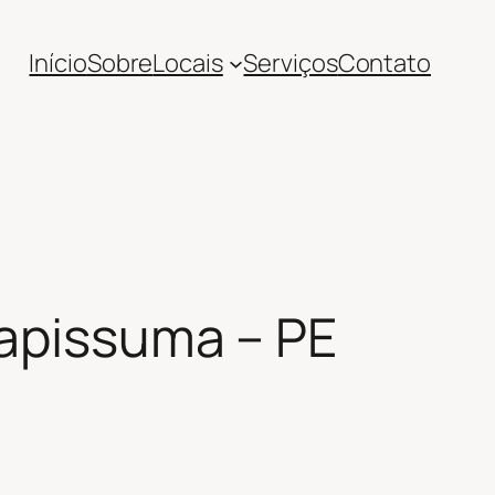
Início
Sobre
Locais
Serviços
Contato
tapissuma – PE