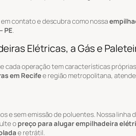
re em contato e descubra como nossa
empilha
– PE
.
iras Elétricas, a Gás e Paletei
cada operação tem características próprias.
ras em Recife
e região metropolitana, atend
osos e sem emissão de poluentes. Nossa linha 
ulte o
preço para alugar empilhadeira elétr
olada
e retrátil.