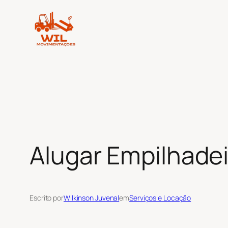
Pular
para
o
conteúdo
Alugar Empilhadei
Escrito por
Wilkinson Juvenal
em
Serviços e Locação