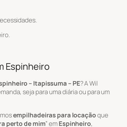
necessidades.
iro.
m Espinheiro
spinheiro – Itapissuma – PE
? A Wil
manda, seja para uma diária ou para um
zamos
empilhadeiras para locação
que
ra perto de mim
” em
Espinheiro
,