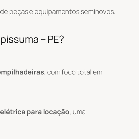
 de peças e equipamentos seminovos.
apissuma – PE?
empilhadeiras
, com foco total em
elétrica para locação
, uma