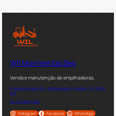
Wil Movimentações
Venda e manutenção de empilhadeiras.
R. Noventa e Nove, 02 – Maranguape II, Paulista – PE, 53421-
480
Tel: (81)98811-5021
Instagram
Facebook
WhatsApp