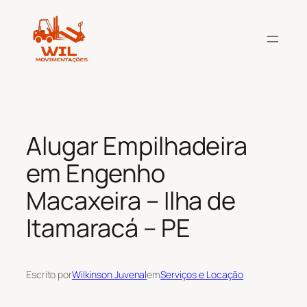
Pular
para
o
conteúdo
Alugar Empilhadeira
em Engenho
Macaxeira – Ilha de
Itamaracá – PE
Escrito por
Wilkinson Juvenal
em
Serviços e Locação