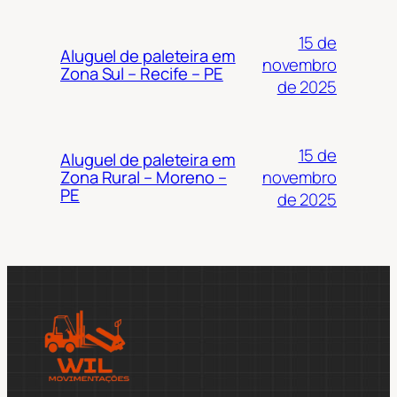
15 de
Aluguel de paleteira em
novembro
Zona Sul – Recife – PE
de 2025
15 de
Aluguel de paleteira em
novembro
Zona Rural – Moreno –
PE
de 2025