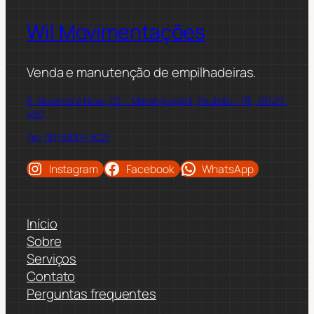
Wil Movimentações
Venda e manutenção de empilhadeiras.
R. Noventa e Nove, 02 – Maranguape II, Paulista – PE, 53421-
480
Tel: (81)98811-5021
Instagram
Facebook
WhatsApp
Início
Sobre
Serviços
Contato
Perguntas frequentes