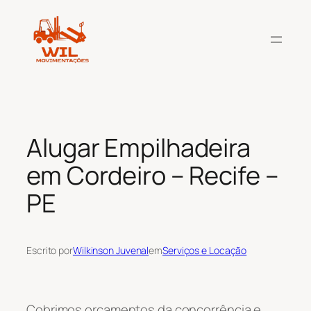
Pular
para
o
conteúdo
Alugar Empilhadeira
em Cordeiro – Recife –
PE
Escrito por
Wilkinson Juvenal
em
Serviços e Locação
Cobrimos orçamentos da concorrência e