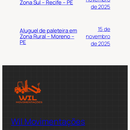
Zona Sul – Recife – PE
de 2025
15 de
Aluguel de paleteira em
novembro
Zona Rural – Moreno –
PE
de 2025
Wil Movimentações