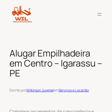
Pular
para
o
conteúdo
Alugar Empilhadeira
em Centro – Igarassu –
PE
Escrito por
Wilkinson Juvenal
em
Serviços e Locação
Cobrimos orçamentos da concorrência e