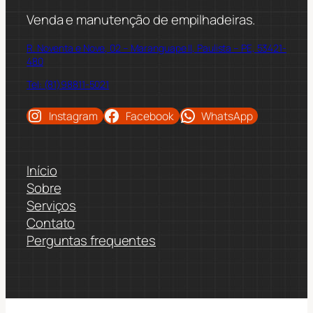
Venda e manutenção de empilhadeiras.
R. Noventa e Nove, 02 – Maranguape II, Paulista – PE, 53421-
480
Tel: (81)98811-5021
Instagram
Facebook
WhatsApp
Início
Sobre
Serviços
Contato
Perguntas frequentes