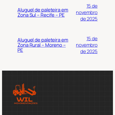
15 de
Aluguel de paleteira em
novembro
Zona Sul – Recife – PE
de 2025
15 de
Aluguel de paleteira em
novembro
Zona Rural – Moreno –
PE
de 2025