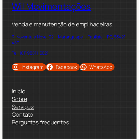
Wil Movimentações
Venda e manutenção de empilhadeiras.
R. Noventa e Nove, 02 – Maranguape II, Paulista – PE, 53421-
480
Tel: (81)98811-5021
Instagram
Facebook
WhatsApp
Início
Sobre
Serviços
Contato
Perguntas frequentes