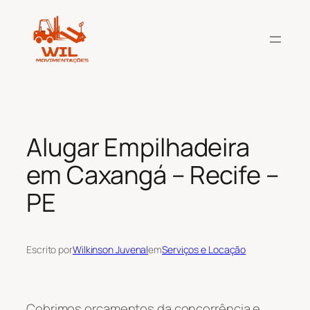
Pular
para
o
conteúdo
Alugar Empilhadeira
em Caxangá – Recife –
PE
Escrito por
Wilkinson Juvenal
em
Serviços e Locação
Cobrimos orçamentos da concorrência e