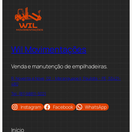
Wil Movimentações
Venda e manutenção de empilhadeiras.
R. Noventa e Nove, 02 – Maranguape II, Paulista – PE, 53421-
480
Tel: (81)98811-5021
Instagram
Facebook
WhatsApp
Início