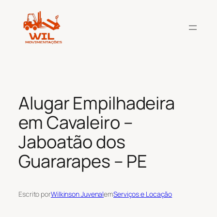
Pular
para
o
conteúdo
Alugar Empilhadeira
em Cavaleiro –
Jaboatão dos
Guararapes – PE
Escrito por
Wilkinson Juvenal
em
Serviços e Locação