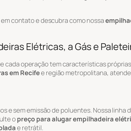
re em contato e descubra como nossa
empilha
iras Elétricas, a Gás e Paletei
cada operação tem características próprias.
ras em Recife
e região metropolitana, atend
osos e sem emissão de poluentes. Nossa linha 
ulte o
preço para alugar empilhadeira elétr
olada
e retrátil.