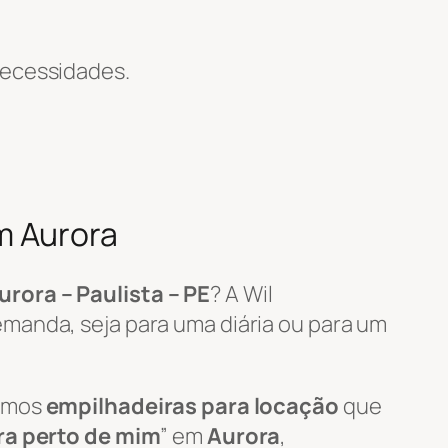
necessidades.
m Aurora
urora – Paulista – PE
? A Wil
manda, seja para uma diária ou para um
zamos
empilhadeiras para locação
que
ra perto de mim
” em
Aurora
,