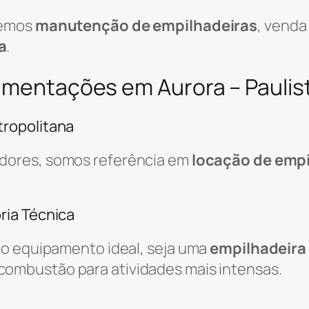
cemos
manutenção de empilhadeiras
, venda
a
.
imentações em Aurora – Paulis
ropolitana
edores, somos referência em
locação de empi
ria Técnica
do equipamento ideal, seja uma
empilhadeira 
combustão para atividades mais intensas.