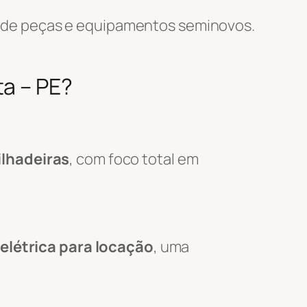
 de peças e equipamentos seminovos.
ta – PE?
lhadeiras
, com foco total em
elétrica para locação
, uma