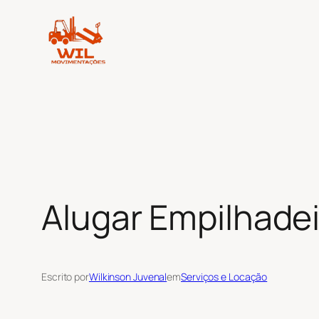
Pular
para
o
conteúdo
Alugar Empilhadei
Escrito por
Wilkinson Juvenal
em
Serviços e Locação