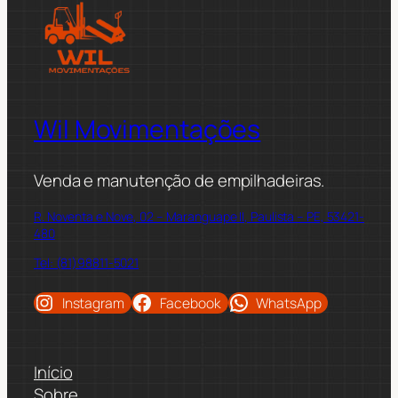
Wil Movimentações
Venda e manutenção de empilhadeiras.
R. Noventa e Nove, 02 – Maranguape II, Paulista – PE, 53421-
480
Tel: (81)98811-5021
Instagram
Facebook
WhatsApp
Início
Sobre