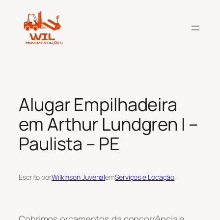
Pular
para
o
conteúdo
Alugar Empilhadeira
em Arthur Lundgren I –
Paulista – PE
Escrito por
Wilkinson Juvenal
em
Serviços e Locação
Cobrimos orçamentos da concorrência e