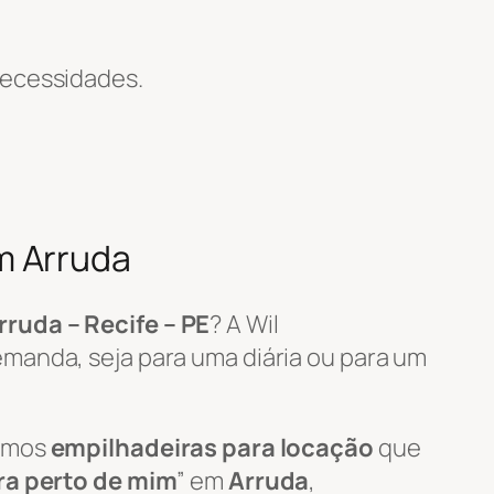
necessidades.
m Arruda
rruda – Recife – PE
? A Wil
manda, seja para uma diária ou para um
zamos
empilhadeiras para locação
que
ra perto de mim
” em
Arruda
,