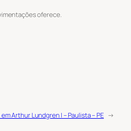
Movimentações oferece.
 em Arthur Lundgren I – Paulista – PE
→