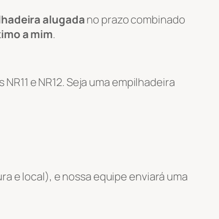
lhadeira alugada
no prazo combinado
ximo a mim
.
 NR11 e NR12. Seja uma empilhadeira
ra e local), e nossa equipe enviará uma