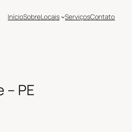
Início
Sobre
Locais
Serviços
Contato
e – PE