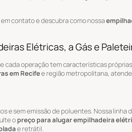
re em contato e descubra como nossa
empilha
iras Elétricas, a Gás e Paletei
cada operação tem características próprias.
ras em Recife
e região metropolitana, atend
osos e sem emissão de poluentes. Nossa linha 
ulte o
preço para alugar empilhadeira elétr
olada
e retrátil.