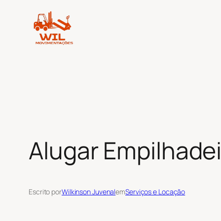
Pular
para
o
conteúdo
Alugar Empilhadei
Escrito por
Wilkinson Juvenal
em
Serviços e Locação