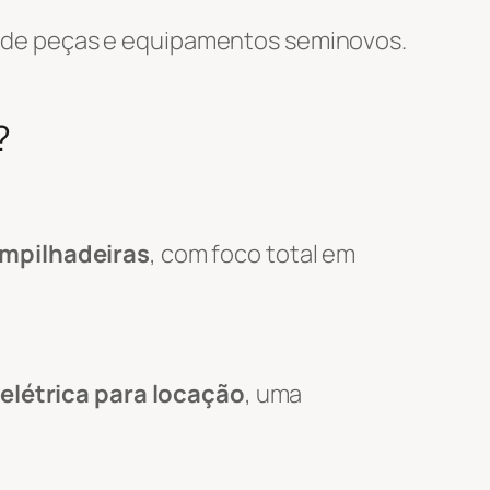
 de peças e equipamentos seminovos.
?
empilhadeiras
, com foco total em
elétrica para locação
, uma