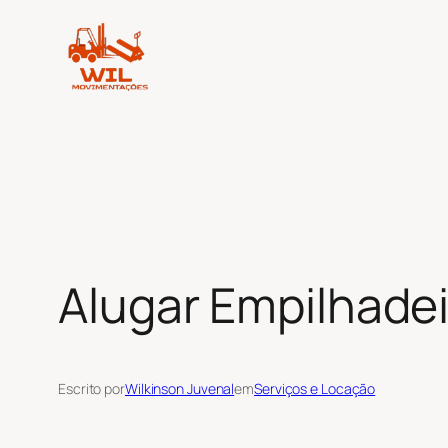
Pular
para
o
conteúdo
Alugar Empilhadei
Escrito por
Wilkinson Juvenal
em
Serviços e Locação