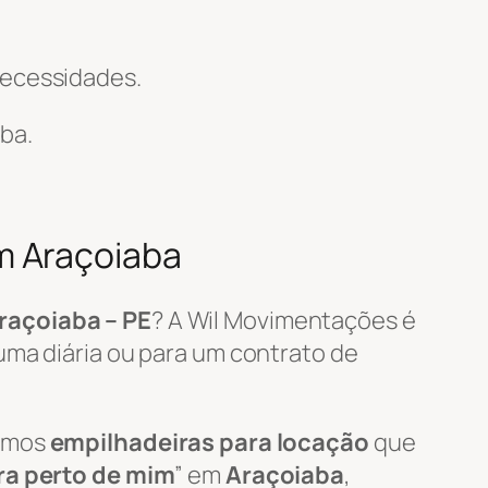
necessidades.
ba.
m Araçoiaba
raçoiaba – PE
? A Wil Movimentações é
uma diária ou para um contrato de
zamos
empilhadeiras para locação
que
ra perto de mim
” em
Araçoiaba
,