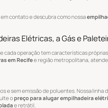
re em contato e descubra como nossa
empilha
iras Elétricas, a Gás e Paletei
cada operação tem características próprias.
ras em Recife
e região metropolitana, atend
osos e sem emissão de poluentes. Nossa linha 
ulte o
preço para alugar empilhadeira elétr
olada
e retrátil.