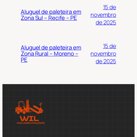
15 de
Aluguel de paleteira em
novembro
Zona Sul – Recife – PE
de 2025
15 de
Aluguel de paleteira em
novembro
Zona Rural – Moreno –
PE
de 2025