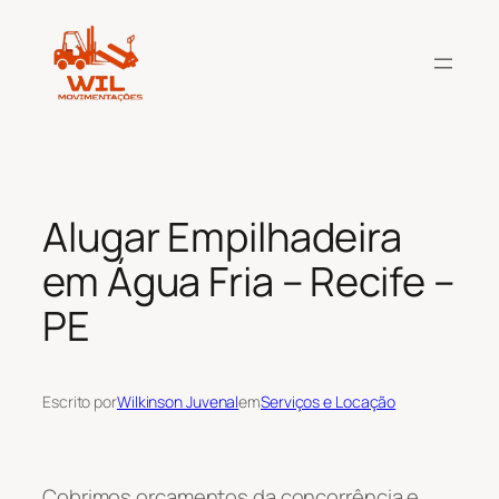
Pular
para
o
conteúdo
Alugar Empilhadeira
em Água Fria – Recife –
PE
Escrito por
Wilkinson Juvenal
em
Serviços e Locação
Cobrimos orçamentos da concorrência e