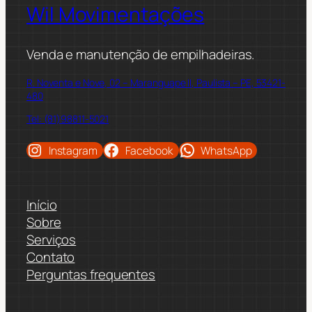
Wil Movimentações
Venda e manutenção de empilhadeiras.
R. Noventa e Nove, 02 – Maranguape II, Paulista – PE, 53421-
480
Tel: (81)98811-5021
Instagram
Facebook
WhatsApp
Início
Sobre
Serviços
Contato
Perguntas frequentes